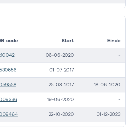
B-code
Start
Einde
210042
06-06-2020
-
530556
01-07-2017
-
059558
25-03-2017
18-06-2020
009336
19-06-2020
-
009464
22-10-2020
01-12-2023