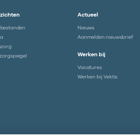
nzichten
Actueel
abestanden
Nieuws
ma
Aanmelden nieuwsbrief
nzorg
Werken bij
orgspiegel
Vacatures
Werken bij Vektis