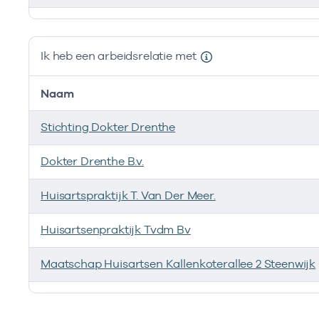
Ik ben werkzaam bij de volgende vestigingen
Ik heb een arbeidsrelatie met
Naam
Stichting Dokter Drenthe
Dokter Drenthe B.v.
Huisartspraktijk T. Van Der Meer.
Huisartsenpraktijk Tvdm Bv
Maatschap Huisartsen Kallenkoterallee 2 Steenwijk
Ik heb een arbeidsrelatie met