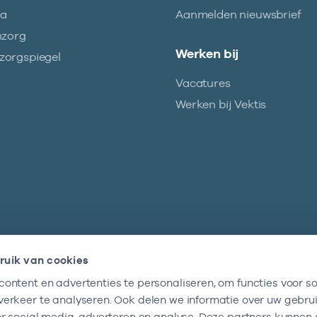
ma
Aanmelden nieuwsbrief
nzorg
Werken bij
orgspiegel
Vacatures
Werken bij Vektis
ruik van cookies
ontent en advertenties te personaliseren, om functies voor so
Nieuwsbrief
erkeer te analyseren. Ook delen we informatie over uw gebru
Altijd op de hoogte blijven van al onze
or social media, adverteren en analyse. Deze partners kunnen