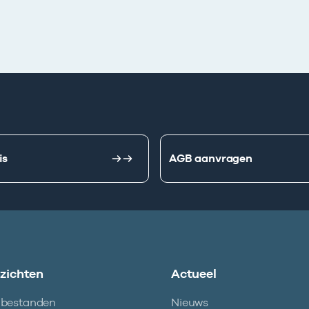
is
AGB aanvragen
nzichten
Actueel
abestanden
Nieuws