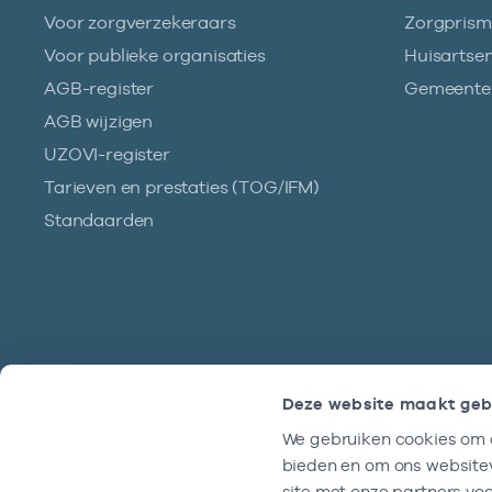
Voor zorgverzekeraars
Zorgpris
Voor publieke organisaties
Huisartse
AGB-register
Gemeentez
AGB wijzigen
UZOVI-register
Tarieven en prestaties (TOG/IFM)
Standaarden
Deze website maakt geb
We gebruiken cookies om c
Hulp?
bieden en om ons websitev
We zijn doordeweeks bereikbaar tussen
site met onze partners vo