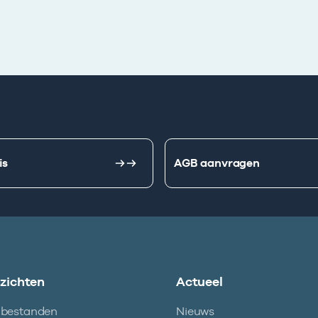
is
AGB aanvragen
nzichten
Actueel
abestanden
Nieuws