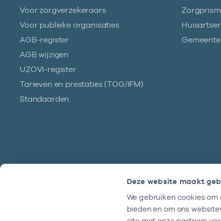
Voor zorgverzekeraars
Zorgpris
Voor publieke organisaties
Huisartse
AGB-register
Gemeentez
AGB wijzigen
UZOVI-register
Tarieven en prestaties (TOG/IFM)
Standaarden
Deze website maakt geb
We gebruiken cookies om c
Hulp?
bieden en om ons websitev
We zijn doordeweeks bereikbaar tussen
site met onze partners vo