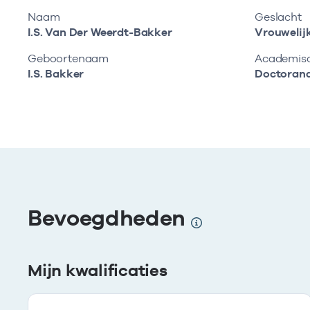
Naam
Geslacht
I.S. Van Der Weerdt-Bakker
Vrouwelij
Geboortenaam
Academisch
I.S. Bakker
Doctoran
Bevoegdheden
Mijn kwalificaties