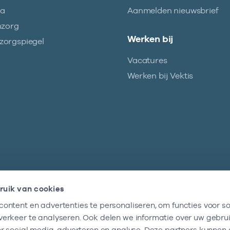
ma
Aanmelden nieuwsbrief
nzorg
Werken bij
orgspiegel
Vacatures
Werken bij Vektis
ruik van cookies
ontent en advertenties te personaliseren, om functies voor so
Nieuwsbrief
erkeer te analyseren. Ook delen we informatie over uw gebru
Altijd op de hoogte blijven van al onze
or social media, adverteren en analyse. Deze partners kunnen