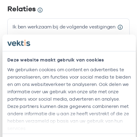
Relaties
Ik ben werkzaam bij de volgende vestigingen
Naam
Zorgaanbod
AGB-code
Hzw Sez B.v.
-
01
Huisarts
Deze website maakt gebruik van cookies
We gebruiken cookies om content en advertenties te
Stichting
-
01
Huisarts
personaliseren, om functies voor social media te bieden
Amsterdamse
en om ons websiteverkeer te analyseren. Ook delen we
Gezondheidscentra
informatie over uw gebruik van onze site met onze
Ik ben werkzaam bij de volgende vestigingen
partners voor social media, adverteren en analyse.
Deze partners kunnen deze gegevens combineren met
Ik heb een arbeidsrelatie met
andere informatie die u aan ze heeft verstrekt of die ze
hebben verzameld op basis van uw gebruik van hun
Naam
Rol
AGB-code
services.