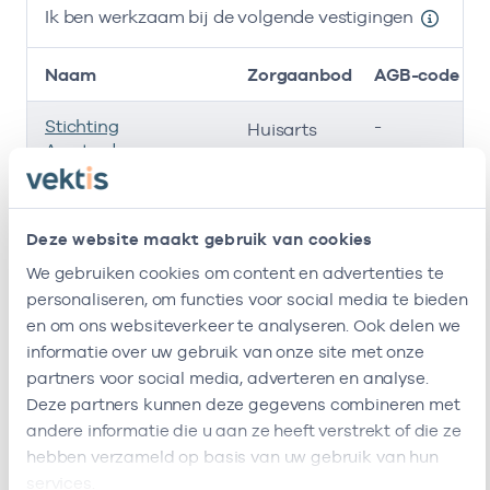
Ik ben werkzaam bij de volgende vestigingen
Naam
Zorgaanbod
AGB-code
Stichting
-
Huisarts
Amsterdamse
Gezondheidscentra
Gezondheidscentrum
37054153
Huisarts
Deze website maakt gebruik van cookies
De Keyzer
We gebruiken cookies om content en advertenties te
personaliseren, om functies voor social media te bieden
Hb Waarnemingen
-
Huisarts
en om ons websiteverkeer te analyseren. Ook delen we
Ik ben werkzaam bij de volgende vestigingen
informatie over uw gebruik van onze site met onze
partners voor social media, adverteren en analyse.
Ik heb een arbeidsrelatie met
Deze partners kunnen deze gegevens combineren met
andere informatie die u aan ze heeft verstrekt of die ze
Naam
Rol
AGB-code
hebben verzameld op basis van uw gebruik van hun
services.