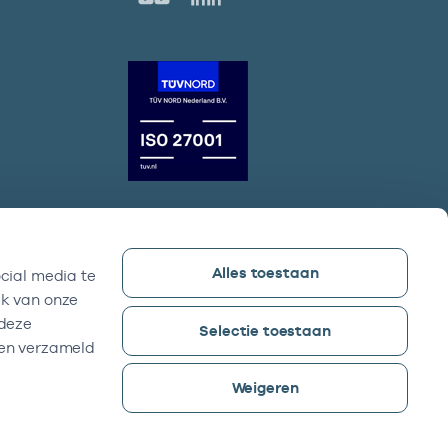
Alles toestaan
cial media te
Vektis bezoekadres
ik van onze
Sparrenheuvel 18, Gebouw B,
 deze
Selectie toestaan
3708 JE Zeist
ben verzameld
Weigeren