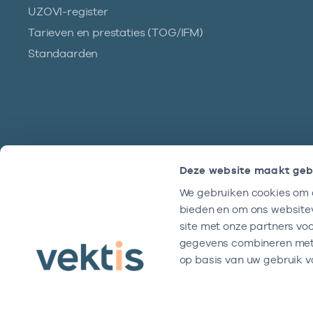
UZOVI-register
Tarieven en prestaties (TOG/IFM)
Standaarden
Deze website maakt geb
We gebruiken cookies om c
Hulp?
bieden en om ons websitev
We zijn doordeweeks bereikbaar tussen
site met onze partners vo
9 en 17 uur.
gegevens combineren met a
op basis van uw gebruik v