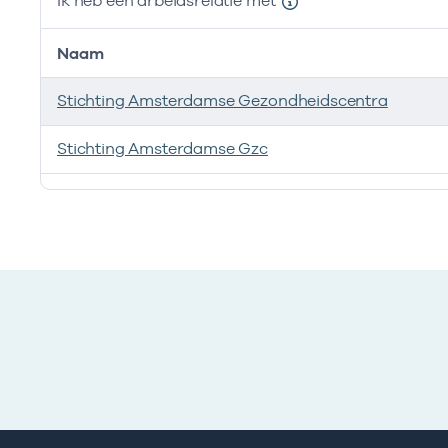
Ik heb een arbeidsrelatie met
Naam
Stichting Amsterdamse Gezondheidscentra
Stichting Amsterdamse Gzc
Ik heb een arbeidsrelatie met