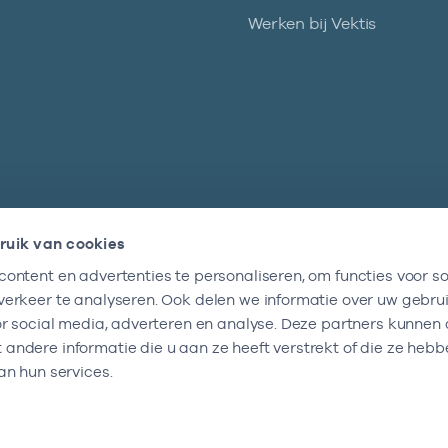
Werken bij Vektis
ruik van cookies
ontent en advertenties te personaliseren, om functies voor so
Nieuwsbrief
erkeer te analyseren. Ook delen we informatie over uw gebru
Altijd op de hoogte blijven van al onze
or social media, adverteren en analyse. Deze partners kunnen
nieuwtjes? Schrijf je nu in.
ndere informatie die u aan ze heeft verstrekt of die ze heb
an hun services.