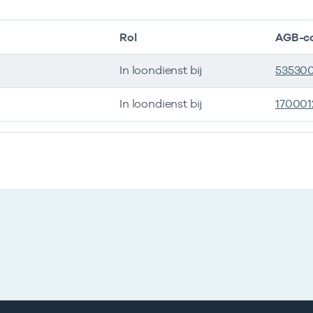
Rol
AGB-c
In loondienst bij
53530
In loondienst bij
170001