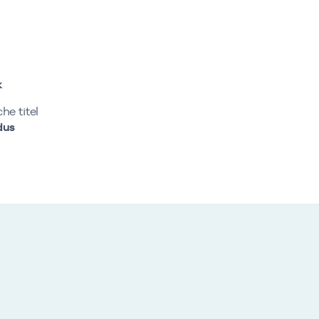
k
e titel
dus