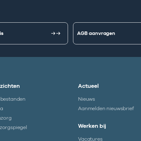
is
AGB aanvragen
nzichten
Actueel
abestanden
Nieuws
ma
Aanmelden nieuwsbrief
nzorg
Werken bij
orgspiegel
Vacatures