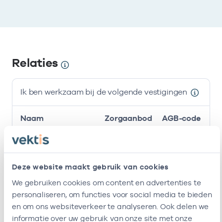
Relaties
Ik ben werkzaam bij de volgende vestigingen
Naam
Zorgaanbod
AGB-code
Stichting
-
01
Huisarts
Amsterdamse
Gezondheidscentra
Deze website maakt gebruik van cookies
We gebruiken cookies om content en advertenties te
Roha B.v.
-
01
Huisarts
personaliseren, om functies voor social media te bieden
en om ons websiteverkeer te analyseren. Ook delen we
Huisartsenpraktijk
-
18
Huisarts
informatie over uw gebruik van onze site met onze