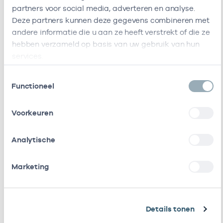
Kruizinga En Van
partners voor social media, adverteren en analyse.
Rooij
Deze partners kunnen deze gegevens combineren met
Ik ben werkzaam bij de volgende vestigingen
andere informatie die u aan ze heeft verstrekt of die ze
hebben verzameld op basis van uw gebruik van hun
Ik heb een arbeidsrelatie met
services.
Toestemmingsselectie
Naam
Rol
AGB-code
Functioneel
Stichting
Vrijgevestigd
53530042
01
Voorkeuren
Amsterdamse
(MTO
Gezondheidscentra
getekend)
Analytische
Roha B.v.
Vrijgevestigd
53530328
01
(MTO
Marketing
getekend)
Huisartsenpraktijk
Eigenaar
01008763
18
Kruizinga En Van
Details tonen
Rooij