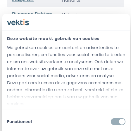
Huisarts
Rijnmond Dokters
-
0
Huisarts
O&I B.v.
Huisartsenpraktijk
-
23
Huisarts
Deze website maakt gebruik van cookies
Koopman, Hodes
En Van Schaik
We gebruiken cookies om content en advertenties te
personaliseren, om functies voor social media te bieden
Huisartsenpraktijk
-
1
Huisarts
en om ons websiteverkeer te analyseren. Ook delen we
De Lis
informatie over uw gebruik van onze site met onze
partners voor social media, adverteren en analyse.
Ik ben werkzaam bij de volgende vestigingen
Deze partners kunnen deze gegevens combineren met
andere informatie die u aan ze heeft verstrekt of die ze
Ik heb een arbeidsrelatie met
hebben verzameld op basis van uw gebruik van hun
services.
Naam
Rol
AGB-code
Toestemmingsselectie
Stichting
Vrijgevestigd
53530042
Functioneel
Amsterdamse
(MTO