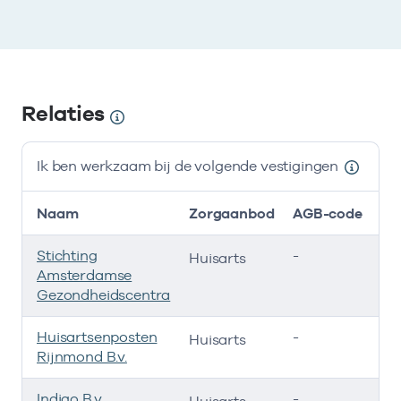
Relaties
Ik ben werkzaam bij de volgende vestigingen
Naam
Zorgaanbod
AGB-code
Stichting
-
01
Huisarts
Amsterdamse
Gezondheidscentra
Huisartsenposten
-
06
Huisarts
Rijnmond B.v.
Indigo B.v.
-
0