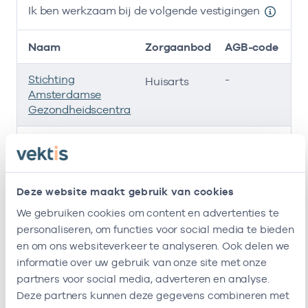
Ik ben werkzaam bij de volgende vestigingen
Naam
Zorgaanbod
AGB-code
Stichting
-
01
Huisarts
Amsterdamse
Gezondheidscentra
Roha B.v.
-
01
Huisarts
Viruly L.a.a.
-
01
Huisarts
Deze website maakt gebruik van cookies
Huisartsen
-
01
Huisarts
We gebruiken cookies om content en advertenties te
Kromme Waal
personaliseren, om functies voor social media te bieden
en om ons websiteverkeer te analyseren. Ook delen we
Ik ben werkzaam bij de volgende vestigingen
informatie over uw gebruik van onze site met onze
partners voor social media, adverteren en analyse.
Ik heb een arbeidsrelatie met
Deze partners kunnen deze gegevens combineren met