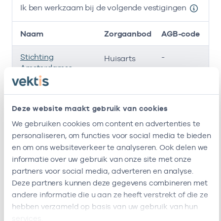
Ik ben werkzaam bij de volgende vestigingen
Naam
Zorgaanbod
AGB-code
Stichting
-
01
Huisarts
Amsterdamse
Gezondheidscentra
Roha B.v.
-
01
Huisarts
Deze website maakt gebruik van cookies
We gebruiken cookies om content en advertenties te
So Care
-
22
Huisarts
personaliseren, om functies voor social media te bieden
Ik ben werkzaam bij de volgende vestigingen
en om ons websiteverkeer te analyseren. Ook delen we
informatie over uw gebruik van onze site met onze
Ik heb een arbeidsrelatie met
partners voor social media, adverteren en analyse.
Deze partners kunnen deze gegevens combineren met
andere informatie die u aan ze heeft verstrekt of die ze
Naam
Rol
AGB-code
hebben verzameld op basis van uw gebruik van hun
services.
Stichting
Vrijgevestigd
53530042
01