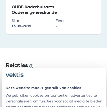
CHBB Kaderhuisarts
Ouderengeneeskunde
Start
Einde
17-09-2019
-
Relaties
Ik ben werkzaam bij de volgende vestigingen
Deze website maakt gebruik van cookies
Naam
Zorgaanbod
AGB-code
We gebruiken cookies om content en advertenties te
personaliseren, om functies voor social media te bieden
Stichting
-
01
Huisarts
en om ons websiteverkeer te analyseren. Ook delen we