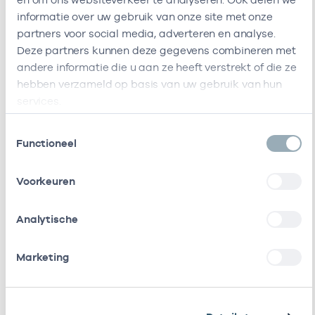
Amsterdamse
informatie over uw gebruik van onze site met onze
Gezondheidscentra
partners voor social media, adverteren en analyse.
Deze partners kunnen deze gegevens combineren met
Roha B.v.
-
01
Huisarts
andere informatie die u aan ze heeft verstrekt of die ze
hebben verzameld op basis van uw gebruik van hun
Huisarts Noory
-
17
Huisarts
services.
Ik ben werkzaam bij de volgende vestigingen
Toestemmingsselectie
Functioneel
Ik heb een arbeidsrelatie met
Voorkeuren
Naam
Rol
AGB-code
Stichting
Vrijgevestigd
53530042
01
Analytische
Amsterdamse
(MTO
Gezondheidscentra
getekend)
Marketing
Roha B.v.
In loondienst
53530328
0
bij