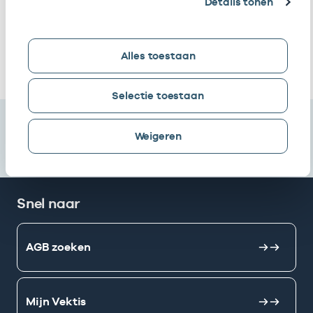
Details tonen
Mahsa
Eigenaar
01008923
17
Nooralishahi
Ik heb een arbeidsrelatie met
Alles toestaan
Selectie toestaan
Weigeren
Snel naar
AGB zoeken
Mijn Vektis