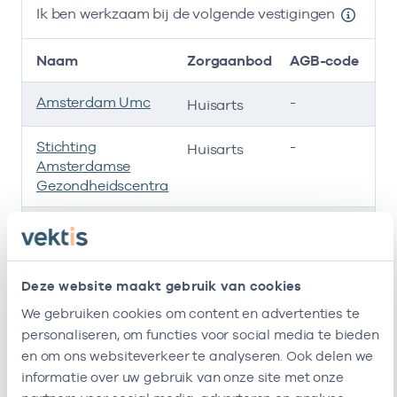
Ik ben werkzaam bij de volgende vestigingen
Naam
Zorgaanbod
AGB-code
Amsterdam Umc
-
01
Huisarts
Stichting
-
01
Huisarts
Amsterdamse
Gezondheidscentra
Cooperatie
-
01
Huisarts
Huisartsen
Amsterdam Groot-
Zuid
Deze website maakt gebruik van cookies
We gebruiken cookies om content en advertenties te
Uhp-Vumc
01056895
01
Huisarts
personaliseren, om functies voor social media te bieden
en om ons websiteverkeer te analyseren. Ook delen we
Ik ben werkzaam bij de volgende vestigingen
informatie over uw gebruik van onze site met onze