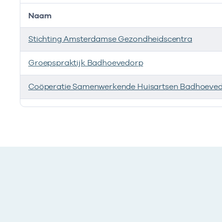
Naam
Stichting Amsterdamse Gezondheidscentra
Groepspraktijk Badhoevedorp
Coöperatie Samenwerkende Huisartsen Badhoeved
Ik heb een arbeidsrelatie met