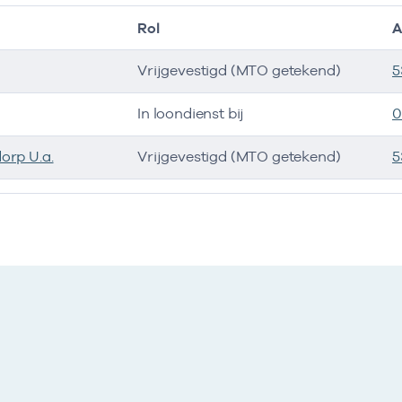
Rol
A
Vrijgevestigd (MTO getekend)
5
In loondienst bij
0
orp U.a.
Vrijgevestigd (MTO getekend)
5