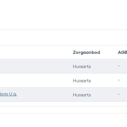
Zorgaanbod
AGB
-
Huisarts
-
Huisarts
orp U.a.
-
Huisarts