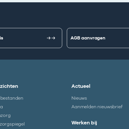
is
AGB aanvragen
nzichten
Actueel
abestanden
Nieuws
ma
Aanmelden nieuwsbrief
nzorg
Werken bij
orgspiegel