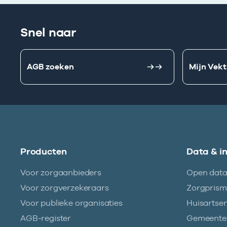
Snel naar
AGB zoeken
Mijn Vekt
Producten
Data & i
Voor zorgaanbieders
Open dat
Voor zorgverzekeraars
Zorgpris
Voor publieke organisaties
Huisartse
AGB-register
Gemeentez