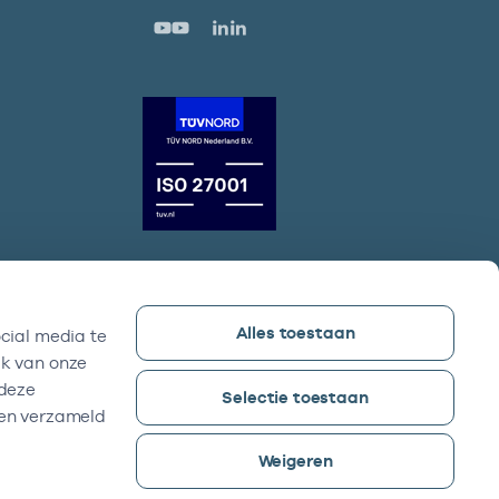
Alles toestaan
cial media te
Vektis bezoekadres
ik van onze
Sparrenheuvel 18, Gebouw B,
 deze
Selectie toestaan
3708 JE Zeist
ben verzameld
Weigeren