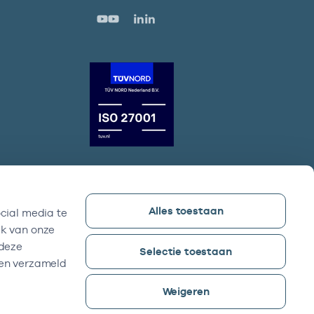
Alles toestaan
cial media te
Vektis bezoekadres
ik van onze
Sparrenheuvel 18, Gebouw B,
 deze
Selectie toestaan
3708 JE Zeist
ben verzameld
Weigeren