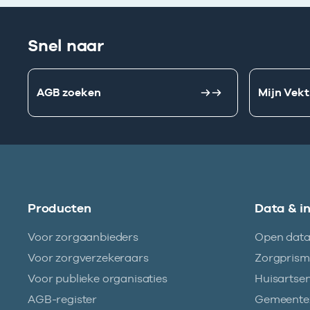
Snel naar
AGB zoeken
Mijn Vekt
Producten
Data & i
Voor zorgaanbieders
Open dat
Voor zorgverzekeraars
Zorgpris
Voor publieke organisaties
Huisartse
AGB-register
Gemeentez