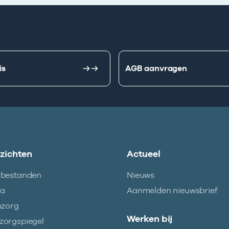
is
AGB aanvragen
nzichten
Actueel
abestanden
Nieuws
ma
Aanmelden nieuwsbrief
nzorg
Werken bij
orgspiegel