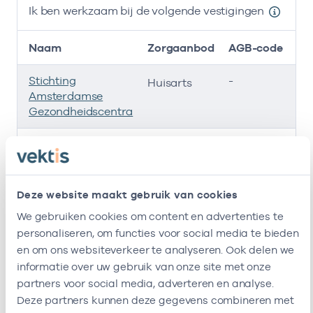
Ik ben werkzaam bij de volgende vestigingen
Naam
Zorgaanbod
AGB-code
Stichting
-
01
Huisarts
Amsterdamse
Gezondheidscentra
Roha B.v.
-
01
Huisarts
Groot
-
12
Huisarts
Deze website maakt gebruik van cookies
Huisartspraktijk
-
30
Huisarts
We gebruiken cookies om content en advertenties te
Brouwersgracht
personaliseren, om functies voor social media te bieden
en om ons websiteverkeer te analyseren. Ook delen we
Ik ben werkzaam bij de volgende vestigingen
informatie over uw gebruik van onze site met onze
partners voor social media, adverteren en analyse.
Ik heb een arbeidsrelatie met
Deze partners kunnen deze gegevens combineren met