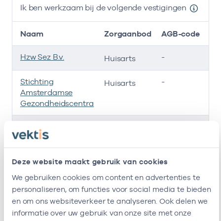
Ik ben werkzaam bij de volgende vestigingen
Naam
Zorgaanbod
AGB-code
Hzw Sez B.v.
-
27
Huisarts
Stichting
-
01
Huisarts
Amsterdamse
Gezondheidscentra
Hp Huisbrink
-
07
Huisarts
G.A. Vos Huisarts
-
01
Huisarts
Deze website maakt gebruik van cookies
Huisartsenpraktijk
-
27
Huisarts
We gebruiken cookies om content en advertenties te
Boom
personaliseren, om functies voor social media te bieden
en om ons websiteverkeer te analyseren. Ook delen we
Ik ben werkzaam bij de volgende vestigingen
informatie over uw gebruik van onze site met onze