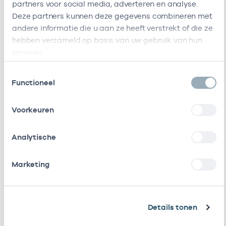
partners voor social media, adverteren en analyse.
Ik heb een arbeidsrelatie met
Deze partners kunnen deze gegevens combineren met
andere informatie die u aan ze heeft verstrekt of die ze
Naam
Rol
AGB-code
hebben verzameld op basis van uw gebruik van hun
services.
Hzw Sez B.v.
Vrijgevestigd
53530008
2
(MTO
Toestemmingsselectie
getekend)
Functioneel
Stichting
Vrijgevestigd
53530042
01
Voorkeuren
Amsterdamse
(MTO
Gezondheidscentra
getekend)
Analytische
Hp Huisbrink
Waarnemer
01008423
0
Marketing
G.A. Vos Huisarts
Waarnemer
01009570
0
Huisartsenpraktijk
Eigenaar
01009571
2
Details tonen
Boom