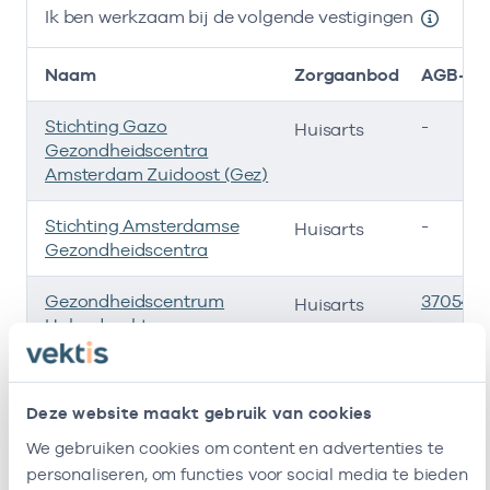
Ik ben werkzaam bij de volgende vestigingen
Naam
Zorgaanbod
AGB-co
Stichting Gazo
-
Huisarts
Gezondheidscentra
Amsterdam Zuidoost (Gez)
Stichting Amsterdamse
-
Huisarts
Gezondheidscentra
Gezondheidscentrum
3705415
Huisarts
Holendrecht
Hondsrugpark Gezond
3705877
Huisarts
Deze website maakt gebruik van cookies
Regionale
-
Huisarts
We gebruiken cookies om content en advertenties te
Ondersteuningsorganisatie
personaliseren, om functies voor social media te bieden
Zuidoost B.v.