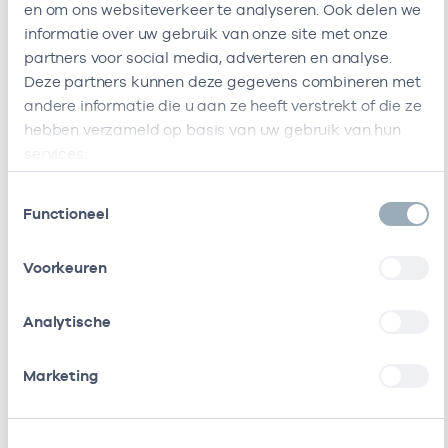
en om ons websiteverkeer te analyseren. Ook delen we
Ik ben werkzaam bij de volgende vestigingen
informatie over uw gebruik van onze site met onze
partners voor social media, adverteren en analyse.
Ik heb een arbeidsrelatie met
Deze partners kunnen deze gegevens combineren met
andere informatie die u aan ze heeft verstrekt of die ze
Naam
Rol
AGB-c
hebben verzameld op basis van uw gebruik van hun
services.
Stichting Gazo
In loondienst
53530
Gezondheidscentra
bij
Toestemmingsselectie
Functioneel
Amsterdam Zuidoost (Gez)
Stichting Amsterdamse
Vrijgevestigd
53530
Voorkeuren
Gezondheidscentra
(MTO
getekend)
Analytische
Stichting
In loondienst
17000
Marketing
Gezondheidscentra
bij
Amsterdam Zuidoost
Regionale
Als ZZP
53533