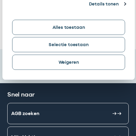
Details tonen
Ondersteuningsorganisatie
werkzaam bij
Zuidoost B.v.
/
gedetacheerd
Alles toestaan
Ik heb een arbeidsrelatie met
Selectie toestaan
Weigeren
Snel naar
AGB zoeken