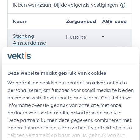
Ik ben werkzaam bij de volgende vestigingen
Naam
Zorgaanbod
AGB-code
Stichting
-
01
Huisarts
Amsterdamse
Gezondheidscentra
Roha B.v.
-
01
Huisarts
Deze website maakt gebruik van cookies
De Oostkaap
-
01
Huisarts
We gebruiken cookies om content en advertenties te
personaliseren, om functies voor social media te bieden
Ik ben werkzaam bij de volgende vestigingen
en om ons websiteverkeer te analyseren. Ook delen we
informatie over uw gebruik van onze site met onze
Ik heb een arbeidsrelatie met
partners voor social media, adverteren en analyse.
Deze partners kunnen deze gegevens combineren met
Naam
Rol
AGB-code
andere informatie die u aan ze heeft verstrekt of die ze
hebben verzameld op basis van uw gebruik van hun
Stichting
Vrijgevestigd
53530042
01