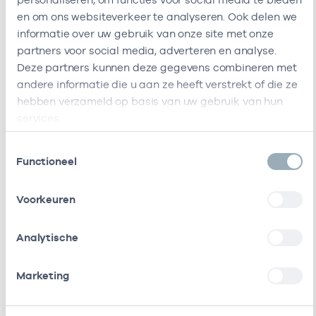
en om ons websiteverkeer te analyseren. Ook delen we
Huisartsenpraktijk
-
17
Huisarts
informatie over uw gebruik van onze site met onze
Zuidas
partners voor social media, adverteren en analyse.
Deze partners kunnen deze gegevens combineren met
Ik ben werkzaam bij de volgende vestigingen
andere informatie die u aan ze heeft verstrekt of die ze
hebben verzameld op basis van uw gebruik van hun
Ik heb een arbeidsrelatie met
services.
Naam
Rol
AGB-code
Toestemmingsselectie
Functioneel
Stichting
Vrijgevestigd
53530042
01
Amsterdamse
(MTO
Voorkeuren
Gezondheidscentra
getekend)
Analytische
Cooperatie
Vrijgevestigd
53530073
0
Huisartsen
(MTO
Amsterdam Groot-
getekend)
Marketing
Zuid