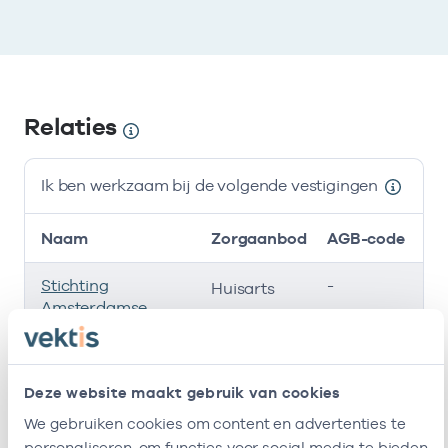
Relaties
Ik ben werkzaam bij de volgende vestigingen
Naam
Zorgaanbod
AGB-code
Stichting
-
01
Huisarts
Amsterdamse
Gezondheidscentra
Cooperatie
-
01
Huisarts
Deze website maakt gebruik van cookies
Huisartsen
Amsterdam Groot-
We gebruiken cookies om content en advertenties te
Zuid
personaliseren, om functies voor social media te bieden