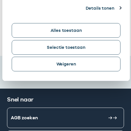
Huisartsenpraktijk
Waarnemer
01008486
1
Zuidas
Details tonen
Huisartsenpraktijk
Eigenaar
01008486
30
Zuidas
Alles toestaan
Ik heb een arbeidsrelatie met
Selectie toestaan
Weigeren
Snel naar
AGB zoeken