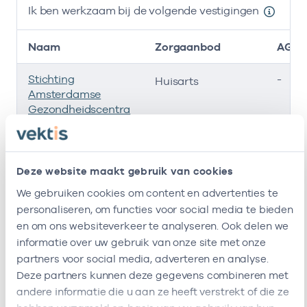
Ik ben werkzaam bij de volgende vestigingen
Naam
Zorgaanbod
AGB-
Stichting
-
Huisarts
Amsterdamse
Gezondheidscentra
Gezondheidscentrum
37054
Huisarts, Huisarts
Helmersstraat
Deze website maakt gebruik van cookies
Waarnemend
-
Huisarts
We gebruiken cookies om content en advertenties te
Huisarts Sjvde
personaliseren, om functies voor social media te bieden
en om ons websiteverkeer te analyseren. Ook delen we
Ik ben werkzaam bij de volgende vestigingen
informatie over uw gebruik van onze site met onze
partners voor social media, adverteren en analyse.
Ik heb een arbeidsrelatie met
Deze partners kunnen deze gegevens combineren met
andere informatie die u aan ze heeft verstrekt of die ze
Naam
Rol
AGB-code