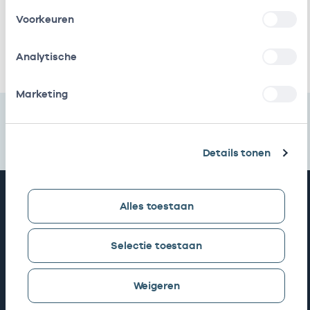
Voorkeuren
Amo
Eigenaar
01009733
1
Ik heb een arbeidsrelatie met
Analytische
Marketing
Details tonen
Snel naar
Alles toestaan
AGB zoeken
Selectie toestaan
Weigeren
Mijn Vektis