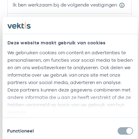
Ik ben werkzaam bij de volgende vestigingen
Naam
Zorgaanbod
AGB-code
Stichting
-
01
Huisarts
Amsterdamse
Deze website maakt gebruik van cookies
Gezondheidscentra
We gebruiken cookies om content en advertenties te
personaliseren, om functies voor social media te bieden
Amo
-
12
Huisarts
en om ons websiteverkeer te analyseren. Ook delen we
informatie over uw gebruik van onze site met onze
Ik ben werkzaam bij de volgende vestigingen
partners voor social media, adverteren en analyse.
Deze partners kunnen deze gegevens combineren met
Ik heb een arbeidsrelatie met
andere informatie die u aan ze heeft verstrekt of die ze
hebben verzameld op basis van uw gebruik van hun
Naam
Rol
AGB-code
services.
Stichting
Vrijgevestigd
53530042
01
Toestemmingsselectie
Amsterdamse
(MTO
Functioneel
Gezondheidscentra
getekend)