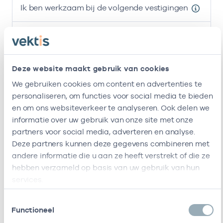
Ik ben werkzaam bij de volgende vestigingen
Naam
Zorgaanbod
AGB-code
Hzw Sez B.v.
-
01-
Huisarts
Deze website maakt gebruik van cookies
Huisartsenpraktijk
-
01
Huisarts
We gebruiken cookies om content en advertenties te
Mahler
personaliseren, om functies voor social media te bieden
en om ons websiteverkeer te analyseren. Ook delen we
Ik ben werkzaam bij de volgende vestigingen
informatie over uw gebruik van onze site met onze
partners voor social media, adverteren en analyse.
Ik heb een arbeidsrelatie met
Deze partners kunnen deze gegevens combineren met
andere informatie die u aan ze heeft verstrekt of die ze
Naam
Rol
AGB-code
hebben verzameld op basis van uw gebruik van hun
services.
Hzw Sez B.v.
Vrijgevestigd
53530008
01-
(MTO
Toestemmingsselectie
getekend)
Functioneel