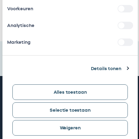
Huisartsenpraktijk
Eigenaar
01009808
01
Voorkeuren
Mahler
Ik heb een arbeidsrelatie met
Analytische
Marketing
Details tonen
Snel naar
Alles toestaan
AGB zoeken
Selectie toestaan
Weigeren
Mijn Vektis