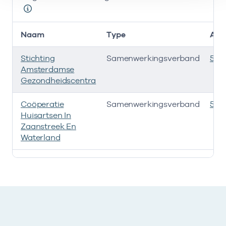
Naam
Type
AGB
Stichting
Samenwerkingsverband
535
Amsterdamse
Gezondheidscentra
Coöperatie
Samenwerkingsverband
535
Huisartsen In
Zaanstreek En
Waterland
Deze onderneming heeft een relatie met de volgende 