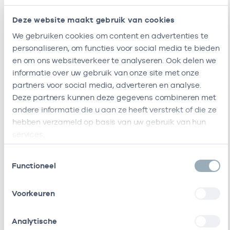
Deze website maakt gebruik van cookies
Vestigingen
We gebruiken cookies om content en advertenties te
personaliseren, om functies voor social media te bieden
Deze onderneming heeft de volgende
en om ons websiteverkeer te analyseren. Ook delen we
vestigingen
informatie over uw gebruik van onze site met onze
partners voor social media, adverteren en analyse.
Deze partners kunnen deze gegevens combineren met
Naam
Adres
AGB-code
andere informatie die u aan ze heeft verstrekt of die ze
hebben verzameld op basis van uw gebruik van hun
Huisartsenpraktijk
Heiligeweg
-
01-1
services.
Mahler
55
1561DE
Toestemmingsselectie
Krommenie
Functioneel
Deze onderneming heeft de volgende vestigingen
Voorkeuren
Zorgverleners
Analytische