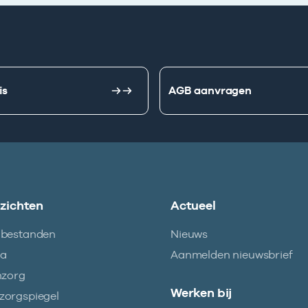
is
AGB aanvragen
nzichten
Actueel
abestanden
Nieuws
ma
Aanmelden nieuwsbrief
nzorg
Werken bij
orgspiegel