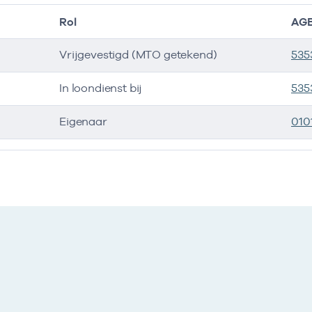
Rol
AGB
Vrijgevestigd (MTO getekend)
535
In loondienst bij
535
Eigenaar
010