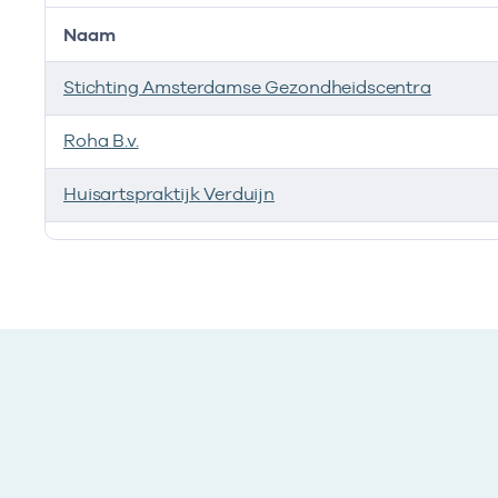
Naam
Stichting Amsterdamse Gezondheidscentra
Roha B.v.
Huisartspraktijk Verduijn
Ik heb een arbeidsrelatie met