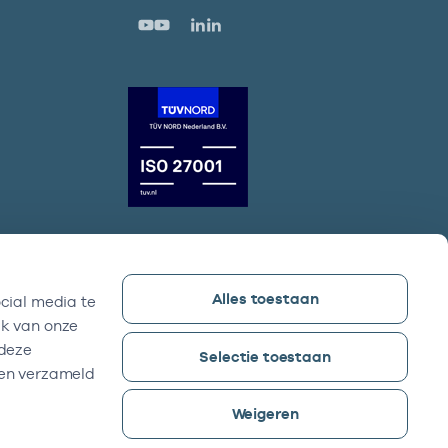
Alles toestaan
cial media te
Vektis bezoekadres
ik van onze
Sparrenheuvel 18, Gebouw B,
 deze
Selectie toestaan
3708 JE Zeist
ben verzameld
Weigeren