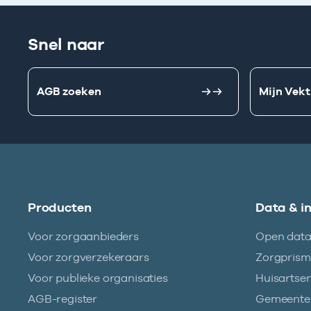
Snel naar
AGB zoeken
Mijn Vekt
Producten
Data & i
Voor zorgaanbieders
Open dat
Voor zorgverzekeraars
Zorgpris
Voor publieke organisaties
Huisartse
AGB-register
Gemeentez