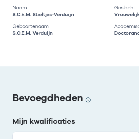
Naam
Geslacht
S.C.E.M. Stieltjes-Verduijn
Vrouwelij
Geboortenaam
Academisch
S.C.E.M. Verduijn
Doctoran
Bevoegdheden
Mijn kwalificaties