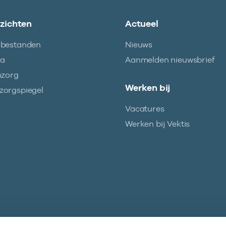
nzichten
Actueel
abestanden
Nieuws
ma
Aanmelden nieuwsbrief
nzorg
Werken bij
orgspiegel
Vacatures
Werken bij Vektis