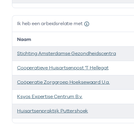
Ik ben werkzaam bij de volgende vestigingen
Ik heb een arbeidsrelatie met
Naam
Stichting Amsterdamse Gezondheidscentra
Cooperatieve Huisartsenpost 'T Hellegat
Coöperatie Zorggroep Hoeksewaard U.a.
Ksyos Expertise Centrum B.v.
Huisartsenpraktijk Puttershoek
Ik heb een arbeidsrelatie met