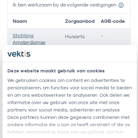
Ik ben werkzaam bij de volgende vestigingen
Naam
Zorgaanbod
AGB-code
Stichting
-
01
Huisarts
Amsterdamse
Gezondheidscentra
Roha B.v.
-
01
Huisarts
Deze website maakt gebruik van cookies
Huisartsenpraktijk
-
09
Huisarts
We gebruiken cookies om content en advertenties te
Boven Oost
personaliseren, om functies voor social media te bieden
en om ons websiteverkeer te analyseren. Ook delen we
Ik ben werkzaam bij de volgende vestigingen
informatie over uw gebruik van onze site met onze
partners voor social media, adverteren en analyse.
Ik heb een arbeidsrelatie met
Deze partners kunnen deze gegevens combineren met
andere informatie die u aan ze heeft verstrekt of die ze
Naam
Rol
AGB-code
hebben verzameld op basis van uw gebruik van hun