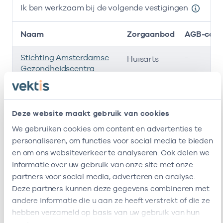
Ik ben werkzaam bij de volgende vestigingen
Naam
Zorgaanbod
AGB-cod
Stichting Amsterdamse
-
Huisarts
Gezondheidscentra
Rhogo – Care And Cure
-
Huisarts
B.v
Deze website maakt gebruik van cookies
Wijkgezondheidscentrum
37051179
Huisarts
We gebruiken cookies om content en advertenties te
Bovenmaat
personaliseren, om functies voor social media te bieden
en om ons websiteverkeer te analyseren. Ook delen we
Ik ben werkzaam bij de volgende vestigingen
informatie over uw gebruik van onze site met onze
partners voor social media, adverteren en analyse.
Ik heb een arbeidsrelatie met
Deze partners kunnen deze gegevens combineren met
andere informatie die u aan ze heeft verstrekt of die ze
Naam
Rol
AGB-code
hebben verzameld op basis van uw gebruik van hun