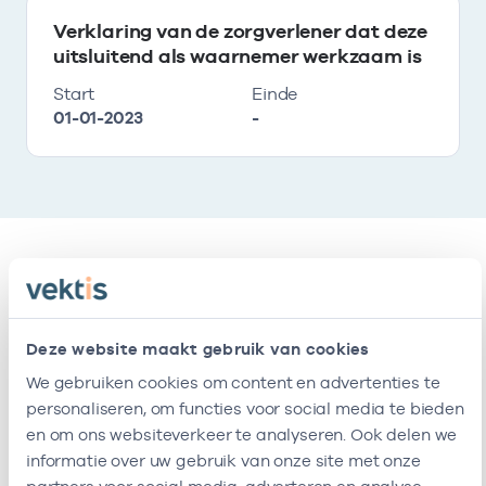
Verklaring van de zorgverlener dat deze
uitsluitend als waarnemer werkzaam is
Start
Einde
01-01-2023
-
Relaties
Deze website maakt gebruik van cookies
Ik ben werkzaam bij de volgende vestigingen
We gebruiken cookies om content en advertenties te
personaliseren, om functies voor social media te bieden
Naam
Zorgaanbod
AGB-code
en om ons websiteverkeer te analyseren. Ook delen we
informatie over uw gebruik van onze site met onze
Stichting
-
01
Huisarts