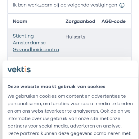
Ik ben werkzaam bij de volgende vestigingen
Naam
Zorgaanbod
AGB-code
Stichting
-
0
Huisarts
Amsterdamse
Gezondheidscentra
Roha B.v.
-
0
Huisarts
Huisartspraktijk Mk
-
04
Huisarts
Deze website maakt gebruik van cookies
Huisartsenpraktijk
-
01
Huisarts
We gebruiken cookies om content en advertenties te
Centrum West B.v.
personaliseren, om functies voor social media te bieden
en om ons websiteverkeer te analyseren. Ook delen we
Ik ben werkzaam bij de volgende vestigingen
informatie over uw gebruik van onze site met onze
partners voor social media, adverteren en analyse.
Ik heb een arbeidsrelatie met
Deze partners kunnen deze gegevens combineren met