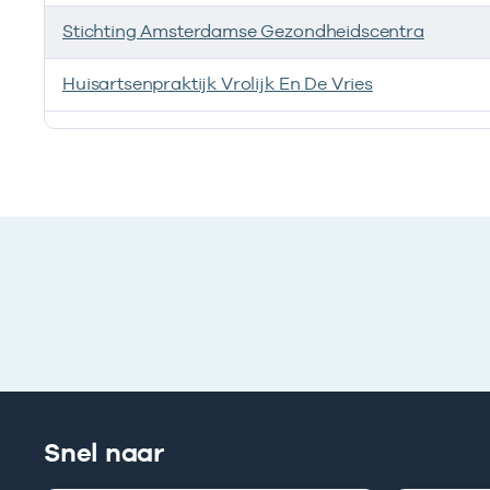
Stichting Amsterdamse Gezondheidscentra
Huisartsenpraktijk Vrolijk En De Vries
Ik heb een arbeidsrelatie met
Snel naar