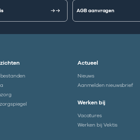
is
AGB aanvragen
nzichten
Actueel
abestanden
Nieuws
ma
Aanmelden nieuwsbrief
nzorg
Werken bij
orgspiegel
Vacatures
Werken bij Vektis