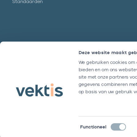
Standaarden
Deze website maakt geb
We gebruiken cookies om c
Hulp?
bieden en om ons websitev
We zijn doordeweeks bereikbaar tussen
site met onze partners vo
9 en 17 uur.
gegevens combineren met a
op basis van uw gebruik v
Toestemmingsselectie
Functioneel
Disclaimer
Algemene voorwaarden
Privacy- en cookiever