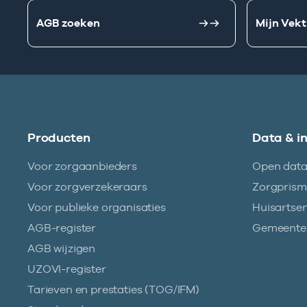
AGB zoeken
Mijn Vekt
Producten
Data & i
Voor zorgaanbieders
Open dat
Voor zorgverzekeraars
Zorgpris
Voor publieke organisaties
Huisartse
AGB-register
Gemeentez
AGB wijzigen
UZOVI-register
Tarieven en prestaties (TOG/IFM)