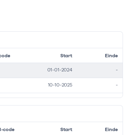
code
Start
Einde
inde
01-01-2024
-
2025
10-10-2025
-
-code
Start
Einde