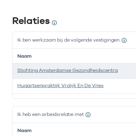
Relaties
Ik ben werkzaam bij de volgende vestigingen
Ves
Naam
Zo
Hui
Stichting Amsterdamse Gezondheidscentra
wa
Huisartsenpraktijk Vrolijk En De Vries
Hui
Ik ben werkzaam bij de volgende vestigingen
Ik heb een arbeidsrelatie met
Naam