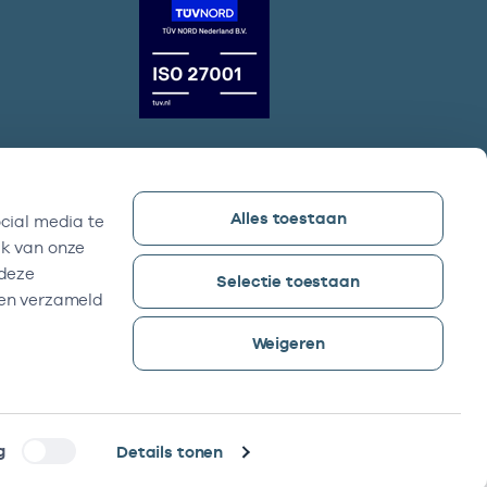
Alles toestaan
cial media te
Vektis bezoekadres
ik van onze
Sparrenheuvel 18, Gebouw B,
 deze
Selectie toestaan
3708 JE Zeist
ben verzameld
Weigeren
g
Details tonen
©2026 -
Reyez!
was here