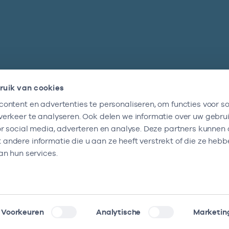
ruik van cookies
ontent en advertenties te personaliseren, om functies voor so
Nieuwsbrief
erkeer te analyseren. Ook delen we informatie over uw gebru
Altijd op de hoogte blijven van al onze
or social media, adverteren en analyse. Deze partners kunnen
nieuwtjes? Schrijf je nu in.
ndere informatie die u aan ze heeft verstrekt of die ze heb
an hun services.
Voorkeuren
Analytische
Marketin
klaring
Kwetsbaarheid melden