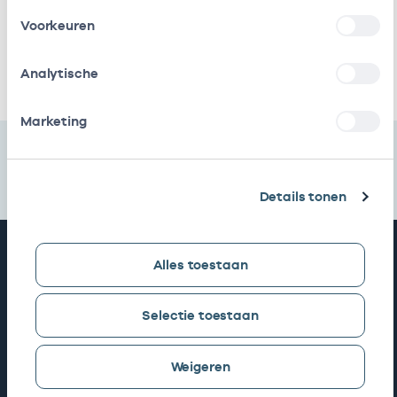
Amsterdamse Gzc
loondienst
Voorkeuren
bij
Ik heb een arbeidsrelatie met
Analytische
Marketing
Details tonen
Snel naar
Alles toestaan
AGB zoeken
Selectie toestaan
Weigeren
Mijn Vektis