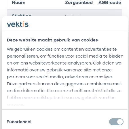
Naam
Zorgaanbod
AGB-code
Stichting
-
Huisarts
Amsterdamse
Gezondheidscentra
Deze website maakt gebruik van cookies
Gezondheidscentrum
37054153
Huisarts
De Keyzer
We gebruiken cookies om content en advertenties te
personaliseren, om functies voor social media te bieden
Ik ben werkzaam bij de volgende vestigingen
en om ons websiteverkeer te analyseren. Ook delen we
informatie over uw gebruik van onze site met onze
Ik heb een arbeidsrelatie met
partners voor social media, adverteren en analyse.
Deze partners kunnen deze gegevens combineren met
Naam
Rol
AGB-code
andere informatie die u aan ze heeft verstrekt of die ze
hebben verzameld op basis van uw gebruik van hun
Stichting
In
53530042
01-0
services.
Amsterdamse
loondienst
Gezondheidscentra
bij
Toestemmingsselectie
Functioneel
Stichting
In
17000129
01-0