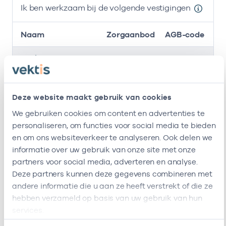
Ik ben werkzaam bij de volgende vestigingen
Naam
Zorgaanbod
AGB-code
Stichting
-
01
Huisarts
Amsterdamse
Gezondheidscentra
Deze website maakt gebruik van cookies
Huisartsenpraktijk
-
01
Huisarts
We gebruiken cookies om content en advertenties te
Molenwijk
personaliseren, om functies voor social media te bieden
Ik ben werkzaam bij de volgende vestigingen
en om ons websiteverkeer te analyseren. Ook delen we
informatie over uw gebruik van onze site met onze
Ik heb een arbeidsrelatie met
partners voor social media, adverteren en analyse.
Deze partners kunnen deze gegevens combineren met
Naam
Rol
AGB-code
andere informatie die u aan ze heeft verstrekt of die ze
hebben verzameld op basis van uw gebruik van hun
Stichting
Vrijgevestigd
53530042
0
services.
Amsterdamse
(MTO