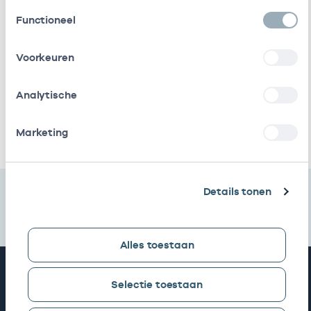
Gezondheidscentra
getekend)
Toestemmingsselectie
Functioneel
Huisartsenpraktijk
Waarnemer
01054646
0
Molenwijk
Voorkeuren
Huisartsenpraktijk
Eigenaar
01054646
01
Analytische
Molenwijk
Ik heb een arbeidsrelatie met
Marketing
Details tonen
Alles toestaan
Snel naar
Selectie toestaan