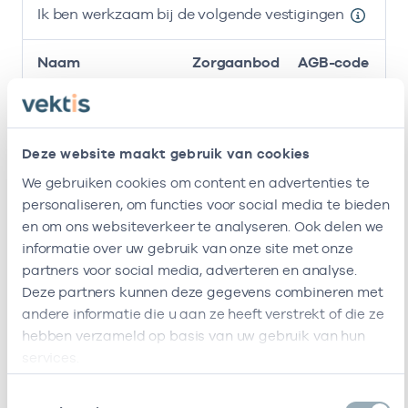
Ik ben werkzaam bij de volgende vestigingen
Naam
Zorgaanbod
AGB-code
Stichting
-
01
Huisarts
Amsterdamse
Gezondheidscentra
Deze website maakt gebruik van cookies
We gebruiken cookies om content en advertenties te
Gzc
37058388
01
Huisarts
personaliseren, om functies voor social media te bieden
Watergraafsmeer
en om ons websiteverkeer te analyseren. Ook delen we
Ik ben werkzaam bij de volgende vestigingen
informatie over uw gebruik van onze site met onze
partners voor social media, adverteren en analyse.
Ik heb een arbeidsrelatie met
Deze partners kunnen deze gegevens combineren met
andere informatie die u aan ze heeft verstrekt of die ze
Naam
Rol
AGB-code
hebben verzameld op basis van uw gebruik van hun
services.
Stichting
In
53530042
01-0
Amsterdamse
loondienst
Toestemmingsselectie