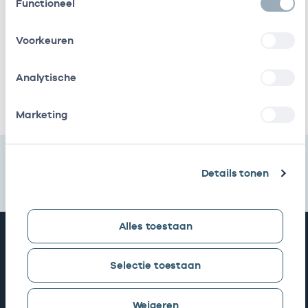
Functioneel
Gezondheidscentra
bij
Stichting
In
17000129
01-0
Voorkeuren
Amsterdamse Gzc
loondienst
bij
Analytische
Ik heb een arbeidsrelatie met
Marketing
Details tonen
Alles toestaan
Snel naar
Selectie toestaan
AGB zoeken
Weigeren