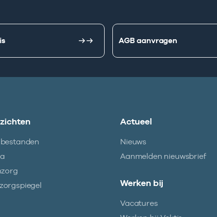
is
AGB aanvragen
nzichten
Actueel
abestanden
Nieuws
ma
Aanmelden nieuwsbrief
nzorg
Werken bij
orgspiegel
Vacatures