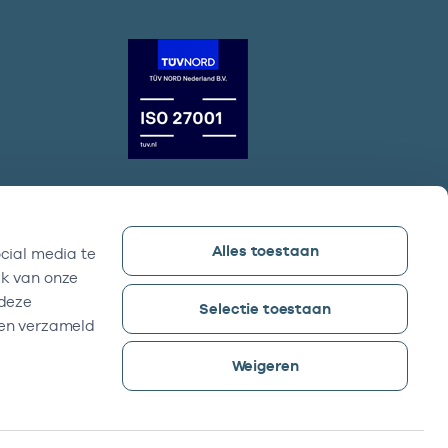
Alles toestaan
cial media te
Vektis bezoekadres
ik van onze
Sparrenheuvel 18, Gebouw B,
 deze
Selectie toestaan
3708 JE Zeist
ben verzameld
Weigeren