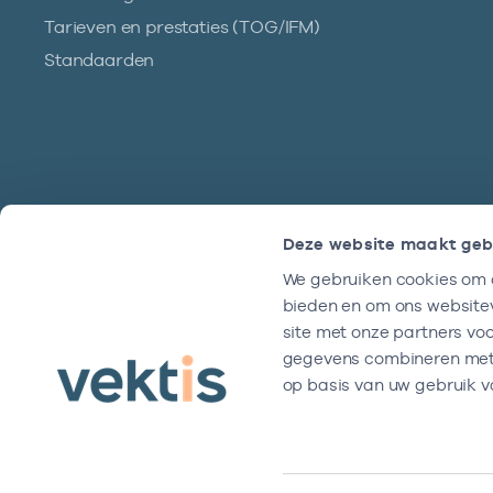
Tarieven en prestaties (TOG/IFM)
Standaarden
Deze website maakt geb
We gebruiken cookies om c
Hulp?
bieden en om ons websitev
We zijn doordeweeks bereikbaar tussen
site met onze partners vo
9 en 17 uur.
gegevens combineren met a
op basis van uw gebruik v