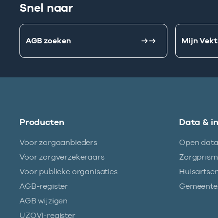
Snel naar
AGB zoeken
Mijn Vekt
Producten
Data & i
Voor zorgaanbieders
Open dat
Voor zorgverzekeraars
Zorgpris
Voor publieke organisaties
Huisartse
AGB-register
Gemeentez
AGB wijzigen
UZOVI-register