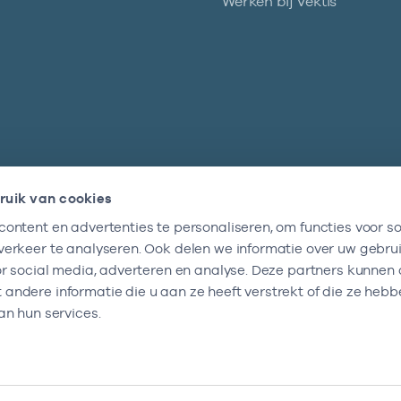
Werken bij Vektis
ruik van cookies
ontent en advertenties te personaliseren, om functies voor so
Nieuwsbrief
erkeer te analyseren. Ook delen we informatie over uw gebru
Altijd op de hoogte blijven van al onze
or social media, adverteren en analyse. Deze partners kunnen
nieuwtjes? Schrijf je nu in.
ndere informatie die u aan ze heeft verstrekt of die ze heb
an hun services.