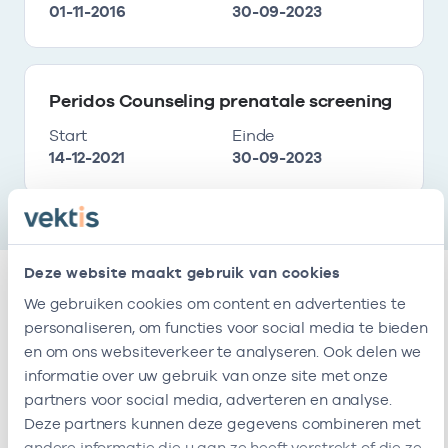
01-11-2016
30-09-2023
Peridos Counseling prenatale screening
Start
Einde
14-12-2021
30-09-2023
Deze website maakt gebruik van cookies
We gebruiken cookies om content en advertenties te
Relaties
personaliseren, om functies voor social media te bieden
en om ons websiteverkeer te analyseren. Ook delen we
informatie over uw gebruik van onze site met onze
Ik ben werkzaam bij de volgende vestigingen
partners voor social media, adverteren en analyse.
Deze partners kunnen deze gegevens combineren met
Naam
Zorgaanbod
AGB-code
Start
andere informatie die u aan ze heeft verstrekt of die ze