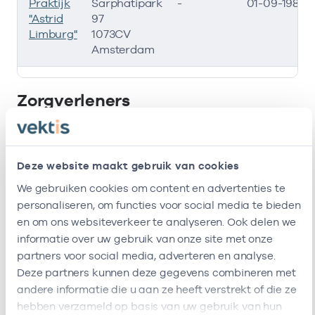
Praktijk
Sarphatipark
-
01-09-1981
"Astrid
97
Limburg"
1073CV
Amsterdam
Deze onderneming heeft de volgende vestigingen
Zorgverleners
Bij deze onderneming werken de volgende
zorgverleners
Deze website maakt gebruik van cookies
We gebruiken cookies om content en advertenties te
resultaten weergeven
personaliseren, om functies voor social media te bieden
en om ons websiteverkeer te analyseren. Ook delen we
Alleen actieve
informatie over uw gebruik van onze site met onze
Zoeken:
partners voor social media, adverteren en analyse.
Deze partners kunnen deze gegevens combineren met
andere informatie die u aan ze heeft verstrekt of die ze
Naam
Rol
AGB-code
Start
hebben verzameld op basis van uw gebruik van hun