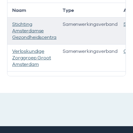
Naam
Type
AGB
Stichting
Samenwerkingsverband
535
Amsterdamse
Gezondheidscentra
Verloskundige
Samenwerkingsverband
080
Zorggroep Groot
Amsterdam
Deze onderneming heeft een relatie met de volgende 