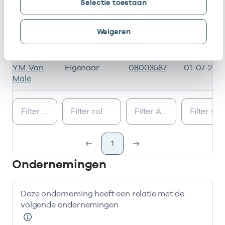
Selectie toestaan
M.H.
Waarnemer
08103059
01-04-202
Schwirtz
Weigeren
R. Setz
Eigenaar
08001991
01-01-200
Y.M. Van
Eigenaar
08003587
01-07-201
Male
Bij deze onderneming werken de volgende zorgverleners
1
Ondernemingen
Deze onderneming heeft een relatie met de
volgende ondernemingen