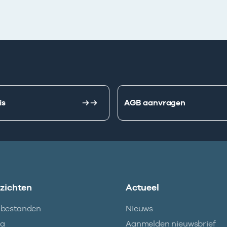
is
AGB aanvragen
nzichten
Actueel
abestanden
Nieuws
ma
Aanmelden nieuwsbrief