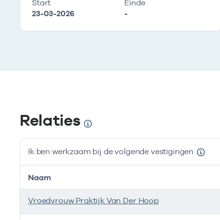
Start
Einde
23-03-2026
-
Relaties
Ik ben werkzaam bij de volgende vestigingen
Naam
Vroedvrouw Praktijk Van Der Hoop
Ves
Ves
Ves
Ves
Ves