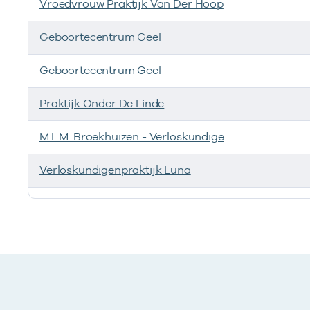
Vroedvrouw Praktijk Van Der Hoop
Geboortecentrum Geel
Geboortecentrum Geel
Praktijk Onder De Linde
M.L.M. Broekhuizen - Verloskundige
Verloskundigenpraktijk Luna
Ik heb een arbeidsrelatie met