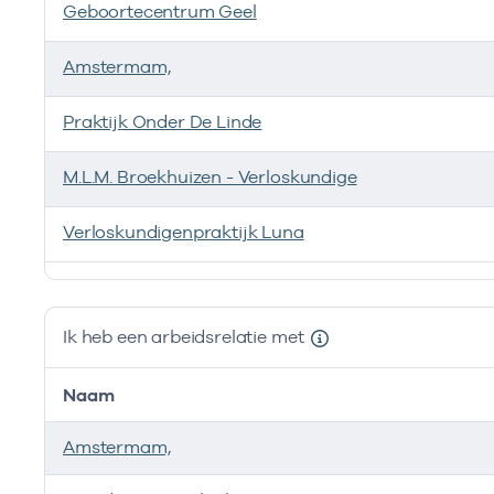
Geboortecentrum Geel
Zo
Zo
Zo
Zo
Zo
Amstermam,
Ver
Ver
Ant
Ver
Ver
Praktijk Onder De Linde
Cou
Ant
Ant
scr
Cou
Cou
scr
scr
M.L.M. Broekhuizen - Verloskundige
Cou
Cou
Ver
scr
scr
Verloskundigenpraktijk Luna
Ik ben werkzaam bij de volgende vestigingen
Ik heb een arbeidsrelatie met
Naam
Amstermam,