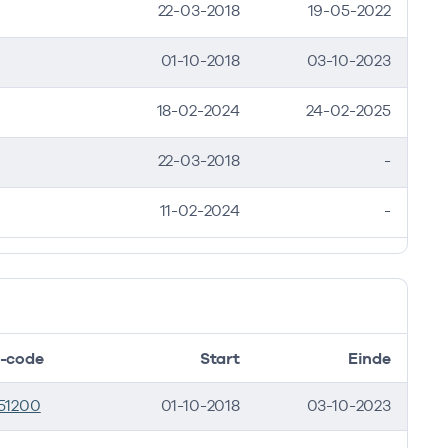
22-03-2018
19-05-2022
inde
inde
inde
inde
inde
01-10-2018
03-10-2023
2023
2021
2023
18-02-2024
24-02-2025
2023
2022
2023
22-03-2018
-
2023
11-02-2024
-
-code
Start
Einde
51200
01-10-2018
03-10-2023