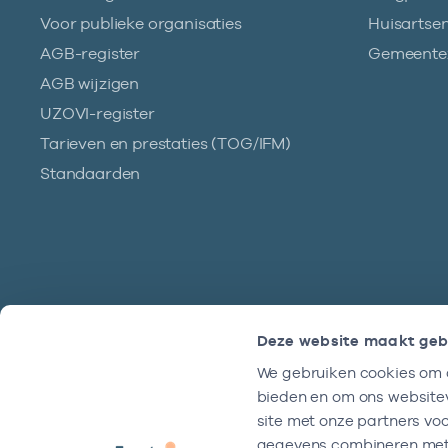
Voor publieke organisaties
Huisartse
AGB-register
Gemeentez
AGB wijzigen
UZOVI-register
Tarieven en prestaties (TOG/IFM)
Standaarden
Deze website maakt geb
We gebruiken cookies om c
Hulp?
bieden en om ons websitev
We zijn doordeweeks bereikbaar tussen
site met onze partners vo
9 en 17 uur.
gegevens combineren met a