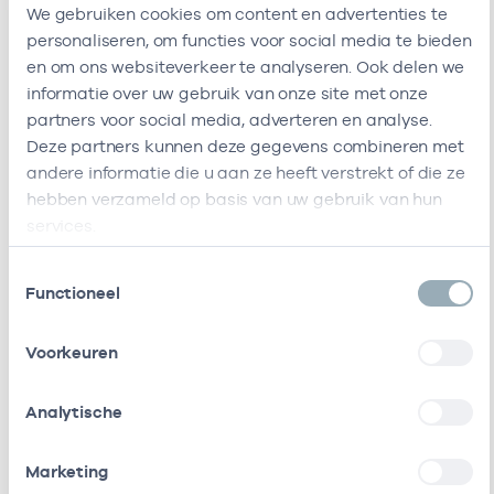
We gebruiken cookies om content en advertenties te
personaliseren, om functies voor social media te bieden
Alleen actieve
en om ons websiteverkeer te analyseren. Ook delen we
Zoeken:
informatie over uw gebruik van onze site met onze
partners voor social media, adverteren en analyse.
Deze partners kunnen deze gegevens combineren met
Naam
Zorgaanbod
AGB-code
Start
andere informatie die u aan ze heeft verstrekt of die ze
hebben verzameld op basis van uw gebruik van hun
A.E.
Verloskundige
08102651
12-03-2025
services.
Fokkema
Toestemmingsselectie
E.K. De
Verloskundige
08102647
01-10-2025
Functioneel
Boer
Voorkeuren
I.B. De
Counseling
08102021
01-07-2026
Zaaijer
prenatale
screening
Analytische
I.B. De
Termijn echo
08102021
01-07-2026
Marketing
Zaaijer