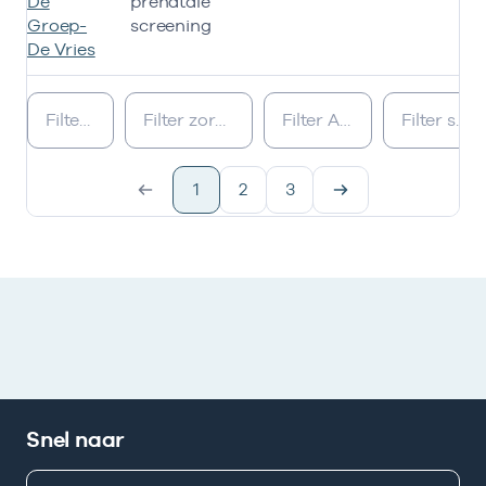
De
prenatale
Groep-
screening
De Vries
Werkzaam als zorgverlener
1
2
3
Snel naar