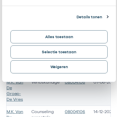
I.B. De
Biometrie
08102021
01-07-2026
Zaaijer
echo
Details tonen
I.B. De
Verloskundige
08102021
01-07-2026
Zaaijer
Alles toestaan
L.M.
Verloskundige
08102429
01-04-2026
Andriesse
Selectie toestaan
M.H.
Verloskundige
08103059
17-03-2026
Weigeren
Schwirtz
M.K. Van
Verloskundige
08004106
01-06-2015
De
Groep-
De Vries
M.K. Van
Counseling
08004106
14-12-2021