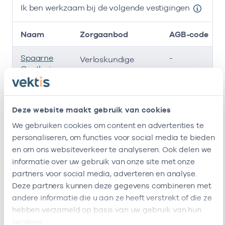
Ik ben werkzaam bij de volgende vestigingen
Naam
Zorgaanbod
AGB-code
Spaarne
-
0
Verloskundige
Gasthuis
Amstermam,
-
2
Verloskundige, Counseling prenatale screening , Anticonceptie, Biometrie echo, Termijn echo
Deze website maakt gebruik van cookies
Bevalwijzer,
-
2
Verloskundige
We gebruiken cookies om content en advertenties te
Manon De
personaliseren, om functies voor social media te bieden
Graaf
en om ons websiteverkeer te analyseren. Ook delen we
Ik ben werkzaam bij de volgende vestigingen
informatie over uw gebruik van onze site met onze
partners voor social media, adverteren en analyse.
Ik heb een arbeidsrelatie met
Deze partners kunnen deze gegevens combineren met
Vestiging :locatie heeft het volgende
andere informatie die u aan ze heeft verstrekt of die ze
zorgaanbod
Naam
Rol
AGB-code
Star
hebben verzameld op basis van uw gebruik van hun
services.