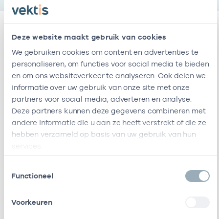
Deze website maakt gebruik van cookies
Relaties
We gebruiken cookies om content en advertenties te
personaliseren, om functies voor social media te bieden
Ik ben werkzaam bij de volgende vestigingen
en om ons websiteverkeer te analyseren. Ook delen we
informatie over uw gebruik van onze site met onze
partners voor social media, adverteren en analyse.
Naam
Zorgaanbod
AGB-code
Deze partners kunnen deze gegevens combineren met
andere informatie die u aan ze heeft verstrekt of die ze
Amstermam,
-
Verloskundige, Counseling prenatale screening , Anticonceptie, Verloskundige
Vestiging :locatie heeft het volgende
hebben verzameld op basis van uw gebruik van hun
zorgaanbod
Vestiging :locatie heeft het volgende
services.
Verloskundige
-
Verloskundige, Counseling prenatale screening , Anticonceptie
zorgaanbod
Zorggroep
Zorgaanbod
Start
Einde
Toestemmingsselectie
Groot
Functioneel
Zorgaanbod
Start
Einde
Amsterdam
Verloskundige
11-08-2023
01-04-2026
Ik ben werkzaam bij de volgende vestigingen
Verloskundige
01-10-2025
Voorkeuren
Counseling
prenatale
01-01-2026