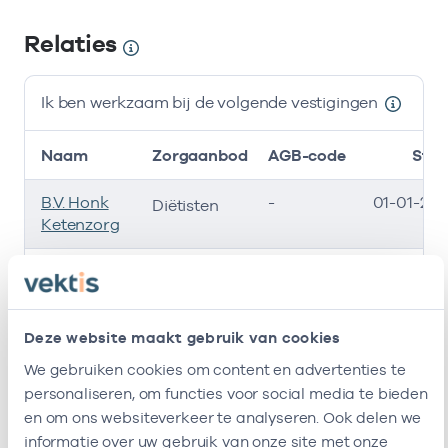
Relaties
Ik ben werkzaam bij de volgende vestigingen
Naam
Zorgaanbod
AGB-code
Star
B.V. Honk
-
01-01-201
Diëtisten
Ketenzorg
Esdégé
-
01-01-200
Diëtisten
Reigersdaal
(Noord-
Holland
Deze website maakt gebruik van cookies
Noord)
We gebruiken cookies om content en advertenties te
personaliseren, om functies voor social media te bieden
Stichting
75750178
01-01-200
Diëtisten
en om ons websiteverkeer te analyseren. Ook delen we
Viva!
informatie over uw gebruik van onze site met onze