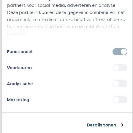
Zorggroep
partners voor social media, adverteren en analyse.
Ik ben werkzaam bij de volgende vestigingen
Deze partners kunnen deze gegevens combineren met
andere informatie die u aan ze heeft verstrekt of die ze
Ik heb een arbeidsrelatie met
hebben verzameld op basis van uw gebruik van hun
services.
Naam
Rol
AGB-code
Star
Toestemmingsselectie
Functioneel
B.V. Honk
Vrijgevestigd
53530068
01-01-20
Ketenzorg
(MTO
Voorkeuren
getekend)
Esdégé
In loondienst
30300977
01-01-200
Analytische
Reigersdaal
bij
(Noord-
Marketing
Holland
Noord)
Viva
In loondienst
41411310
04-11-201
Details tonen
Zorggroep
bij