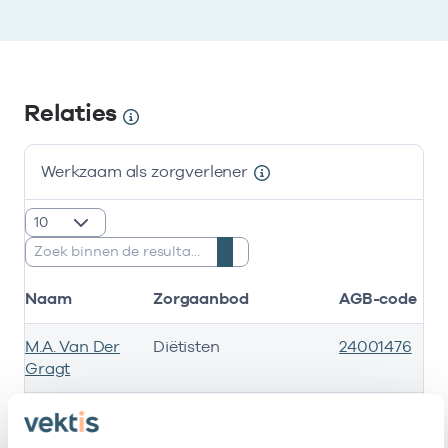
Relaties
Werkzaam als zorgverlener
resultaten weergeven
Zoeken:
Naam
Zorgaanbod
AGB-code
S
M.A. Van Der
Diëtisten
24001476
Gragt
M.H. Stüvel
Diëtisten
24001010