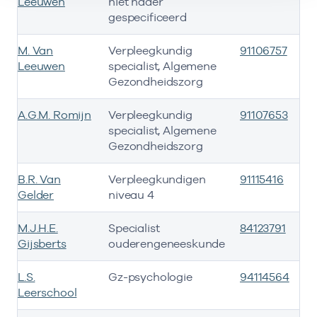
Leeuwen
niet nader
gespecificeerd
M. Van
Verpleegkundig
91106757
Leeuwen
specialist, Algemene
Gezondheidszorg
A.G.M. Romijn
Verpleegkundig
91107653
specialist, Algemene
Gezondheidszorg
B.R. Van
Verpleegkundigen
91115416
Gelder
niveau 4
M.J.H.E.
Specialist
84123791
Gijsberts
ouderengeneeskunde
L.S.
Gz-psychologie
94114564
0
Leerschool