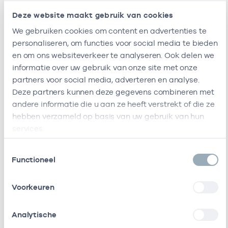
S.H. Delmte
Diëtisten
24002144
Deze website maakt gebruik van cookies
We gebruiken cookies om content en advertenties te
M.J.H.E.
Huisarts
01024803
Gijsberts
personaliseren, om functies voor social media te bieden
en om ons websiteverkeer te analyseren. Ook delen we
M.S. Bosman
Diëtisten
24001117
informatie over uw gebruik van onze site met onze
partners voor social media, adverteren en analyse.
K. Van
Diëtisten
24002732
Deze partners kunnen deze gegevens combineren met
Duivenvoorde
andere informatie die u aan ze heeft verstrekt of die ze
hebben verzameld op basis van uw gebruik van hun
J.H. Mons
Diëtisten
24003074
services.
S. Balci-
Specialist
84025441
Toestemmingsselectie
Functioneel
Ozdemirel
ouderengeneeskunde
A.W.J.
Basisarts
84027451
Voorkeuren
Teunissen
Analytische
N.W.M.
Specialist
84102135