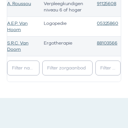
A. Roussou
Verpleegkundigen
91125608
niveau 6 of hoger
A.E.P. Van
Logopedie
05325860
Hoorn
S.R.C. Van
Ergotherapie
88103566
Doorn
Werkzaam als zorgverlener