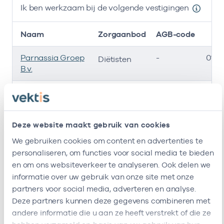
Ik ben werkzaam bij de volgende vestigingen
Naam
Zorgaanbod
AGB-code
Parnassia Groep
-
01-0
Diëtisten
B.v.
Stichting Viva!
75750178
20-0
Diëtisten
Zorggroep
Deze website maakt gebruik van cookies
Orthomoleculaire
-
01-
Diëtisten
Diëtistenpraktijk
We gebruiken cookies om content en advertenties te
Corinne Pool
personaliseren, om functies voor social media te bieden
en om ons websiteverkeer te analyseren. Ook delen we
Ik ben werkzaam bij de volgende vestigingen
informatie over uw gebruik van onze site met onze
partners voor social media, adverteren en analyse.
Ik heb een arbeidsrelatie met
Deze partners kunnen deze gegevens combineren met
andere informatie die u aan ze heeft verstrekt of die ze
Naam
Rol
AGB-code