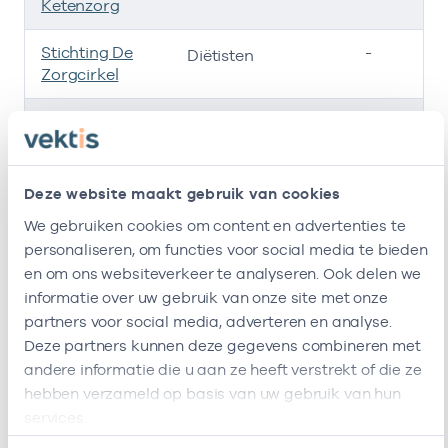
Ketenzorg
Stichting De
-
Diëtisten
Zorgcirkel
Dietistenpraktijk
-
Diëtisten
Els Pereboom
Dietistengroep
-
Diëtisten, Dietisten, direct toegankelijk / 1e lijn
Deze website maakt gebruik van cookies
Eetid
We gebruiken cookies om content en advertenties te
personaliseren, om functies voor social media te bieden
Meerstate
47471431
Diëtisten
en om ons websiteverkeer te analyseren. Ook delen we
informatie over uw gebruik van onze site met onze
Viva !
47471585
Diëtisten
partners voor social media, adverteren en analyse.
Zorggroep
Deze partners kunnen deze gegevens combineren met
Locatie
andere informatie die u aan ze heeft verstrekt of die ze
Heemswijk
hebben verzameld op basis van uw gebruik van hun
services.
Vestiging :locatie heeft het volgende
Stichting Viva!
75750178
Diëtisten
zorgaanbod
Zorggroep