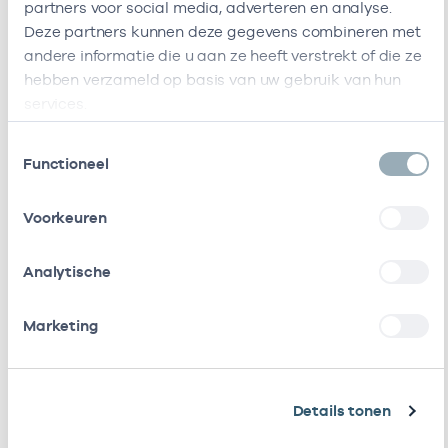
Amsterdam
partners voor social media, adverteren en analyse.
Deze partners kunnen deze gegevens combineren met
Stichting
-
01
Basisarts
andere informatie die u aan ze heeft verstrekt of die ze
Amsterdamse
hebben verzameld op basis van uw gebruik van hun
Gezondheidscentra
services.
Ik ben werkzaam bij de volgende vestigingen
Toestemmingsselectie
Functioneel
Ik heb een arbeidsrelatie met
Voorkeuren
Naam
Rol
AGB-code
Analytische
Geneeskundige En
In
32320004
01-0
Gezondheidsdienst
loondienst
Amsterdam
bij
Marketing
Stichting
In
53530042
01-0
Amsterdamse
loondienst
Details tonen
Gezondheidscentra
bij