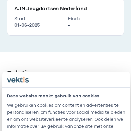
AJN Jeugdartsen Nederland
Start
Einde
01-06-2025
-
Relaties
Ik ben werkzaam bij de volgende vestigingen
Deze website maakt gebruik van cookies
We gebruiken cookies om content en advertenties te
Naam
Zorgaanbod
AGB-code
personaliseren, om functies voor social media te bieden
en om ons websiteverkeer te analyseren. Ook delen we
Geneeskundige En
-
01
Jeugdarts
Gezondheidsdienst
informatie over uw gebruik van onze site met onze