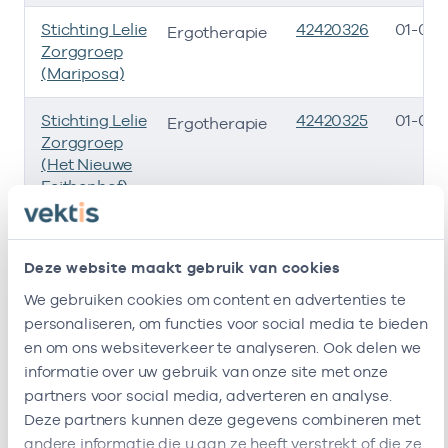
Stichting Lelie
42420326
01-07-
Ergotherapie
Zorggroep
(Mariposa)
Stichting Lelie
42420325
01-07-
Ergotherapie
Zorggroep
(Het Nieuwe
Feithenhof)
Stichting Lelie
42420348
01-07-
Ergotherapie
Zorggroep
Deze website maakt gebruik van cookies
(Rehoboth)
We gebruiken cookies om content en advertenties te
personaliseren, om functies voor social media te bieden
Stichting Lelie
42420330
01-07-
Ergotherapie
Zorggroep
en om ons websiteverkeer te analyseren. Ook delen we
(De
informatie over uw gebruik van onze site met onze
Boskamp)
partners voor social media, adverteren en analyse.
Deze partners kunnen deze gegevens combineren met
Viva !
47471585
21-10
Ergotherapie
andere informatie die u aan ze heeft verstrekt of die ze