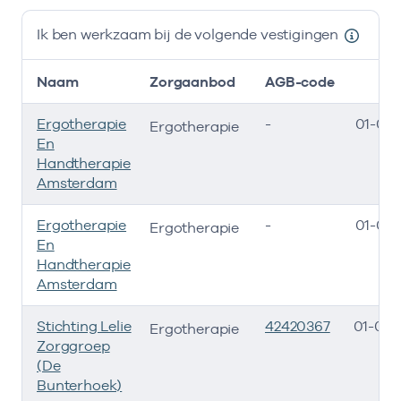
Ik ben werkzaam bij de volgende vestigingen
Naam
Zorgaanbod
AGB-code
S
Ergotherapie
-
01-08-
Ergotherapie
En
Handtherapie
Amsterdam
Ergotherapie
-
01-08-
Ergotherapie
En
Handtherapie
Amsterdam
Stichting Lelie
42420367
01-07-
Ergotherapie
Zorggroep
(De
Bunterhoek)