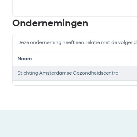
Bij deze onderneming werken de volgende zorgverlener
Ondernemingen
Deze onderneming heeft een relatie met de volge
Naam
Stichting Amsterdamse Gezondheidscentra
Deze onderneming heeft een relatie met de volgend