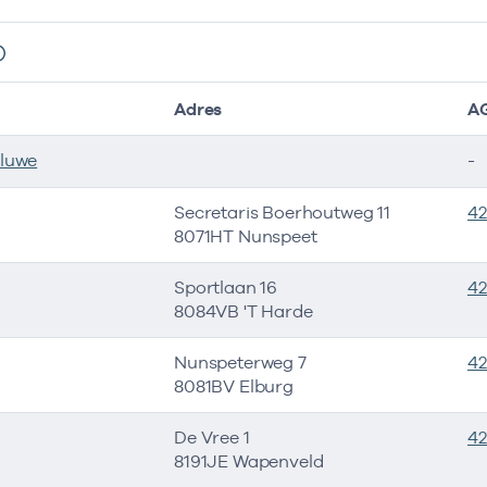
Adres
A
eluwe
-
Secretaris Boerhoutweg 11
4
8071HT Nunspeet
Sportlaan 16
4
8084VB 'T Harde
Nunspeterweg 7
42
8081BV Elburg
De Vree 1
4
8191JE Wapenveld