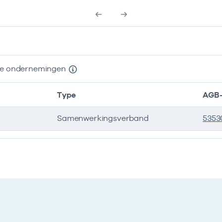
s
nde ondernemingen
Type
AGB-
Samenwerkingsverband
5353
e ondernemingen