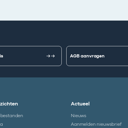
is
AGB aanvragen
nzichten
Actueel
abestanden
Nieuws
ma
Aanmelden nieuwsbrief