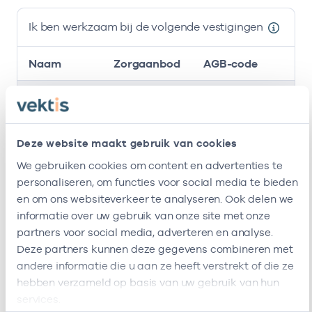
Ik ben werkzaam bij de volgende vestigingen
Naam
Zorgaanbod
AGB-code
S
Viva
-
29-02-
Ergotherapie
Zorggroep
Deze website maakt gebruik van cookies
Woon-
42420603
29-02-
Ergotherapie
Zorgcentrum
We gebruiken cookies om content en advertenties te
St. Agnes
personaliseren, om functies voor social media te bieden
en om ons websiteverkeer te analyseren. Ook delen we
Meerstate
47471431
29-02-
Ergotherapie
informatie over uw gebruik van onze site met onze
partners voor social media, adverteren en analyse.
Stichting
75750178
29-02-
Ergotherapie
Deze partners kunnen deze gegevens combineren met
Viva!
andere informatie die u aan ze heeft verstrekt of die ze
Zorggroep
hebben verzameld op basis van uw gebruik van hun
Ik ben werkzaam bij de volgende vestigingen
services.