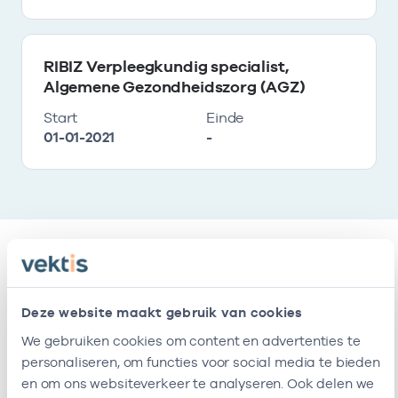
RIBIZ Verpleegkundig specialist,
Algemene Gezondheidszorg (AGZ)
Start
Einde
01-01-2021
-
Relaties
Deze website maakt gebruik van cookies
Ik ben werkzaam bij de volgende vestigingen
We gebruiken cookies om content en advertenties te
personaliseren, om functies voor social media te bieden
Naam
Zorgaanbod
AGB-co
en om ons websiteverkeer te analyseren. Ook delen we