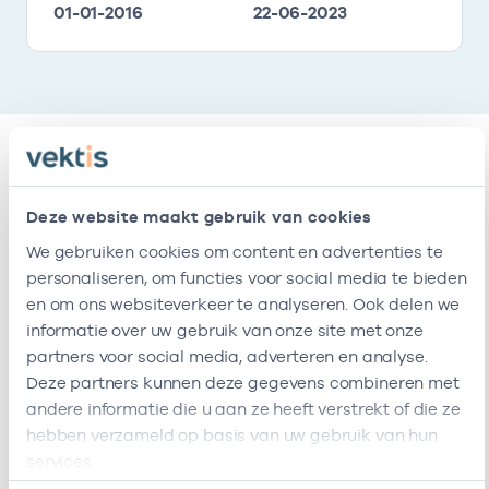
01-01-2016
22-06-2023
Relaties
Deze website maakt gebruik van cookies
We gebruiken cookies om content en advertenties te
Ik ben werkzaam bij de volgende vestigingen
personaliseren, om functies voor social media te bieden
en om ons websiteverkeer te analyseren. Ook delen we
Naam
Zorgaanbod
AGB-code
informatie over uw gebruik van onze site met onze
partners voor social media, adverteren en analyse.
Stichting
75750178
23-09
Verpleegkundigen niveau 6 of hoger
Deze partners kunnen deze gegevens combineren met
Viva!
andere informatie die u aan ze heeft verstrekt of die ze
Zorggroep
hebben verzameld op basis van uw gebruik van hun
Ik ben werkzaam bij de volgende vestigingen
services.